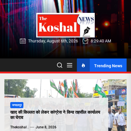
Skip
to
the
content
Thursday, August 6th, 2026
8:29:41 AM
Trending News
जगदलपुर
खाद की किल्लत को लेकर कांग्रेस ने किया तहसील कार्यालय
का घेराव
Thekoshal .
June 8, 2026