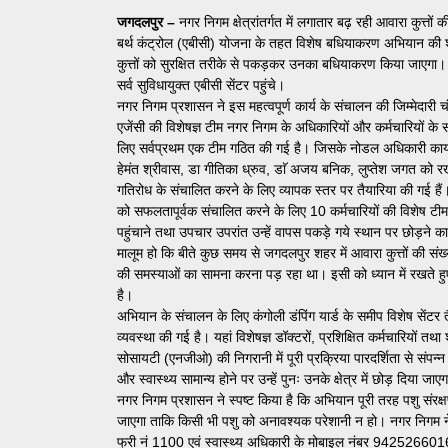
जगदलपुर –
नगर निगम क्षेत्रांतर्गत में लगातार बढ़ रही आवारा कुत्तों 
बर्थ कंट्रोल (एबीसी) योजना के तहत विशेष बधियाकरण अभियान की श
कुत्तों को सुरक्षित तरीके से पकड़कर उनका बधियाकरण किया जाएगा। इ
सर्व सुविधायुक्त एबीसी सेंटर पहुंचे।
नगर निगम प्रशासन ने इस महत्वपूर्ण कार्य के संचालन की जिम्मेदारी 
एजेंसी की विशेषज्ञ टीम नगर निगम के अधिकारियों और कर्मचारियों क
लिए सर्वप्रथम एक टीम गठित की गई है। जिसके नोडल अधिकारी कार्य
हेमंत श्रीवास, डा गीतिका ध्रुव, डाॅ अजय बनिक, लुप्तेश जगत को र
गतिरोध के संचालित करने के लिए व्यापक स्तर पर तैयारिया की गई है
को सफलतापूर्वक संचालित करने के लिए 10 कर्मचारियों की विशेष टीम त
पहुंचाने तथा उपचार उपरांत उन्हें वापस पकड़े गये स्थान पर छोड़ने का
मालूम हो कि बीते कुछ समय से जगदलपुर शहर में आवारा कुत्तों की संख्
की समस्याओं का सामना करना पड़ रहा था। इसी को ध्यान में रखते हु
है।
अभियान के संचालन के लिए कंगोली डंपिंग यार्ड के समीप विशेष सेंटर 
व्यवस्था की गई है। यहां विशेषज्ञ डॉक्टरों, प्रशिक्षित कर्मचारियों तथ
सोसायटी (एनजीओ) की निगरानी में पूरी प्रक्रिया पारदर्शिता से संपन्
और स्वास्थ्य सामान्य होने पर उन्हें पुनः उनके क्षेत्र में छोड़ दिया जा
नगर निगम प्रशासन ने स्पष्ट किया है कि अभियान पूरी तरह पशु संरक्ष
जाएगा ताकि किसी भी पशु को अनावश्यक परेशानी न हो। नगर निगम ने 
फ्री नं 1100 एवं स्वास्थ्य अधिकारी के मोबाइल नंबर 942526601