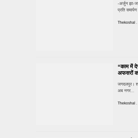
-अर्जुन झा-ज
प्रति समार्प
Thekoshal .
“काम में द
अफसरों क
जगदलपुर। शहर 
अब नगर...
Thekoshal .