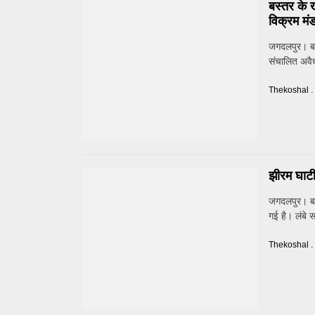
बस्तर के 
विक्रम मंड
जगदलपुर। बस
संचालित अवैध
Thekoshal .
झीरम घाट
जगदलपुर। बहु
गई है। लंबे 
Thekoshal .