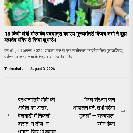
18 किमी लंबी भोरमदेव पदयात्रा का उप मुख्यमंत्री विजय शर्मा ने बूढ़ा
महादेव मंदिर से किया शुभारंभ
कवर्धा,,,, 03 अगस्त 2026, श्रावण मास के प्रथम सोमवार पर ऐतिहासिक पुरातात्विक,
पर्यटन एवं जनआस्था के केंद्र बाबा भोरमदेव मंदिर...
Thekoshal .
August 3, 2026
Post
प्रधानमंत्री मोदी की
“जल संरक्षण जन
अपील का असर;
आंदोलन बने, तभी बढ़ेगा
navigation
Ne
बैलगाड़ी में निकली
भूजल” — राज्यपाल
Previous
pos
बारात, न डीजे, न
रमेन डेका
post:
धमाल, फिर भी कमाल