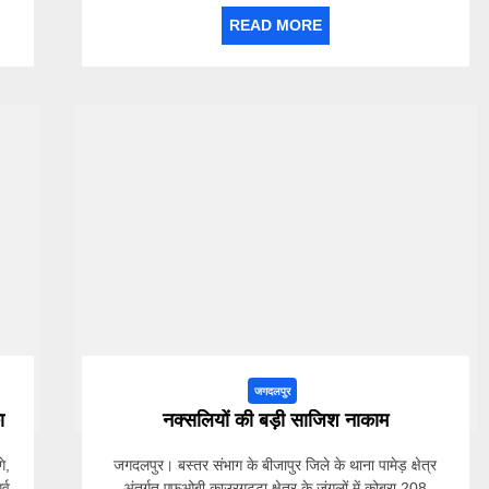
READ MORE
जगदलपुर
ा
नक्सलियों की बड़ी साजिश नाकाम
े,
जगदलपुर। बस्तर संभाग के बीजापुर जिले के थाना पामेड़ क्षेत्र
्व
अंतर्गत एफओबी काउरगुट्टा क्षेत्र के जंगलों में कोबरा 208