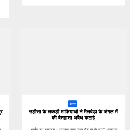
बस्तर
ुर
उड़ीसा के लकड़ी माफियाओं ने मैलबेड़ा के जंगल में
की बेतहाशा अवैध कटाई
े
-अर्जुन झा-बकावंड। सरकार जहां “एक पेड़ मां के नाम” अभियान