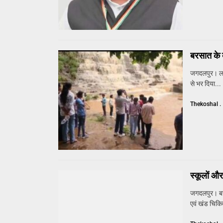
बरसात के द
जगदलपुर। लगा
से भर दिया...
Thekoshal .
स्कूलों और 
जगदलपुर। बस्त
एवं खंड चिकित