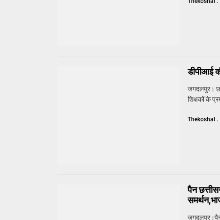
Thekoshal .
डीपीआई की
जगदलपुर। छत्
शिक्षकों के प
Thekoshal .
पैन छत्तीस
समर्थन,भाज
जगदलपुर।पैन छ